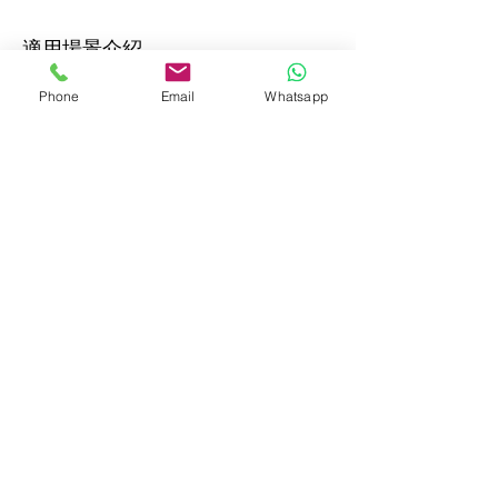
適用場景介紹
Phone
Email
Whatsapp
庭院休閒：在庭院中擺放舒適的沙
發和躺椅，打造理想的休閒空間。
陽台用餐：設置精美的餐桌和椅
子，享受戶外用餐的樂趣。
露台聚會：擺放多功能的家具，為
朋友聚會提供舒適的環境。
花園角落：在花園中設置座椅，享
受大自然的美景。