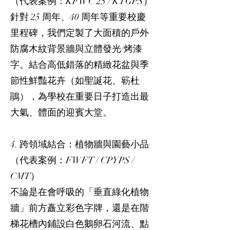
（代表案例：KFWC 25 / KTGPS）
針對 25 周年、40 周年等重要校慶
里程碑，我們定製了大面積的戶外
防腐木紋背景牆與立體發光/烤漆
字。結合高低錯落的精緻花盆與季
節性鮮豔花卉（如聖誕花、簕杜
鵑），為學校在重要日子打造出最
大氣、體面的迎賓大堂。
4. 跨領域結合：植物牆與園藝小品
（代表案例：FWFT / CPYPS /
CMT）
不論是在會呼吸的「垂直綠化植物
牆」前方矗立彩色字牌，還是在階
梯花槽內鋪設白色鵝卵石河流、點