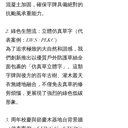
混凝土加固，確保字牌具備絕對的
抗颱風承重能力。
2. 綠色生態流：立體仿真草字（代
表案例：LWS / PLKC）
為了追求極致的大自然和諧感，我
們創新推出以優質戶外防護草絲全
面包裹的「仿真草立體字」。這類
字牌與後方的百年古樹、灌木叢天
衣無縫地融合，不僅免去真草的修
剪煩惱，更展現了強烈的綠色低碳
形象。
3. 周年校慶與節慶木器地台背景牆